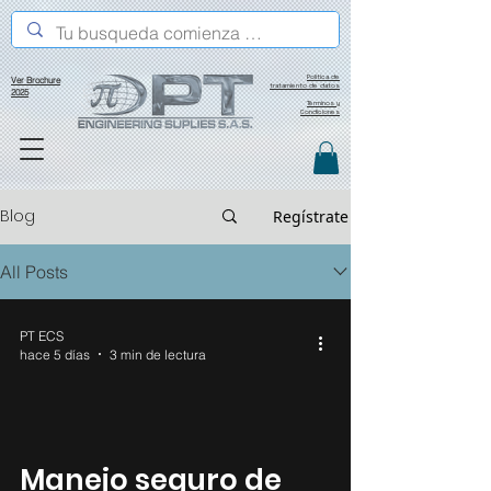
Política de
Ver Brochure
tratamiento de datos
2025
Términos y
Condiciones
Blog
Regístrate
All Posts
PT ECS
hace 5 días
3 min de lectura
Manejo seguro de