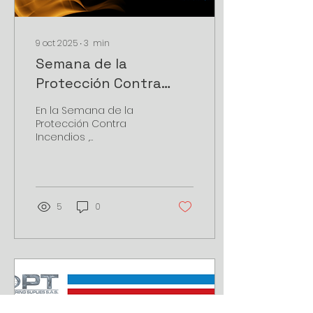
de fabricantes como
Athena , reconocida
por su ingeniería y
9 oct 2025
∙
3
min
precisión en...
Semana de la
Protección Contra
Incendios: Innovación
En la Semana de la
y seguridad industrial
Protección Contra
Incendios ,
con BERMAD y
conmemoramos la
NEWSON GALE
importancia de
adoptar tecnologías y
prácticas que
reduzcan los riesgos...
5
0