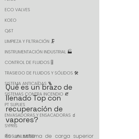
ECO VALVES
KOEO
Q&T
LIMPIEZA Y FILTRACIÓN 🗜️
INSTRUMENTACIÓN INDUSTRIAL 🏭
CONTROL DE FLUIDOS 🎚️
TRASIEGO DE FLUIDOS Y SÓLIDOS 🛠️
SISTEMA ANTICAÍDAS 🪜
Qué es un brazo de 
SISTEMAS CONTRA INCENDIO 🧯
llenado Top con 
PT SUPLIES
recuperación de 
ENVASADORAS Y ENSACADORAS 🧃
vapores?
SYPRIS
Es un sistema de carga superior 
PIGS UNLIMITED