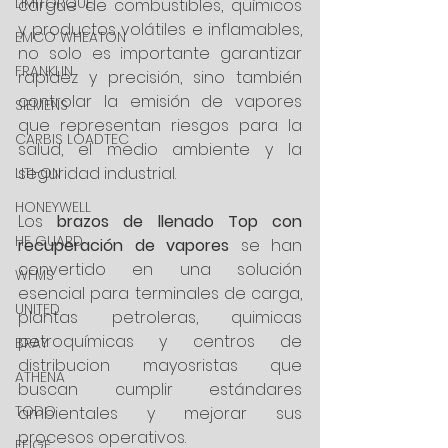
LIMITORQUE
cargue de combustibles, químicos 
y productos volátiles e inflamables, 
EMCO WHEATON
no solo es importante garantizar 
FRANKLIN
rapidez y precisión, sino también 
controlar la emisión de vapores 
SIEMENS
que representan riesgos para la 
CARBIS LOADTEC
salud, el medio ambiente y la 
seguridad industrial.
LITI-ON
HONEYWELL
Los 
brazos de llenado Top con 
HF GUARD
recuperación de vapores
 se han 
convertido en una solución 
WFMS
esencial para terminales de carga, 
UNITED
plantas petroleras, quimicas 
petroquímicas y centros de 
BRAY
distribucion mayosristas que 
ATHENA
buscan cumplir estándares 
TODO
ambientales y mejorar sus 
procesos operativos.
FEIGE