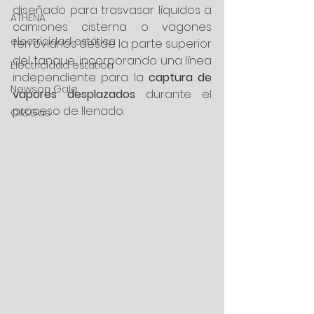
diseñado para trasvasar líquidos a 
ATHENA
camiones cisterna o vagones 
electricidad estática
ferroviarios desde la parte superior 
del tanque, incorporando una línea 
Electricidad estática
independiente para la 
captura de 
Newson Gale
vapores desplazados
 durante el 
proceso de llenado.
Oil&Gas