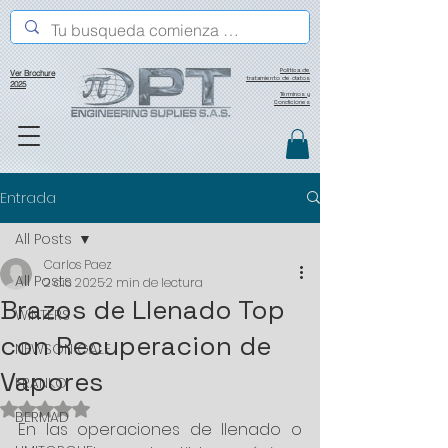
Política de
Ver Brochure
tratamiento de datos
2025
Términos y
Condiciones
Entrada
All Posts
Carlos Paez
All Posts
2 dic 2025
2 min de lectura
Brazos de Llenado Top
WINTERS
con Recuperacion de
NEWSON GALE
Vapores
FRANKO
Obtuvo NaN de 5 estrellas.
BERMAD
En las operaciones de llenado o 