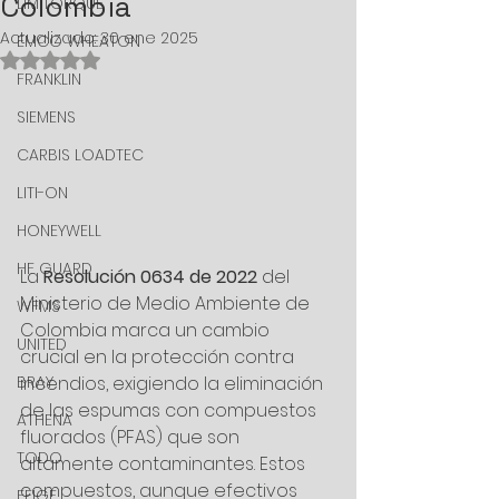
Colombia
LIMITORQUE
Actualizado:
30 ene 2025
EMCO WHEATON
Obtuvo NaN de 5 estrellas.
FRANKLIN
SIEMENS
CARBIS LOADTEC
LITI-ON
HONEYWELL
HF GUARD
La 
Resolución 0634 de 2022
 del 
Ministerio de Medio Ambiente de 
WFMS
Colombia marca un cambio 
UNITED
crucial en la protección contra 
BRAY
incendios, exigiendo la eliminación 
de las espumas con compuestos 
ATHENA
fluorados (PFAS) que son 
TODO
altamente contaminantes. Estos 
compuestos, aunque efectivos 
FEIGE