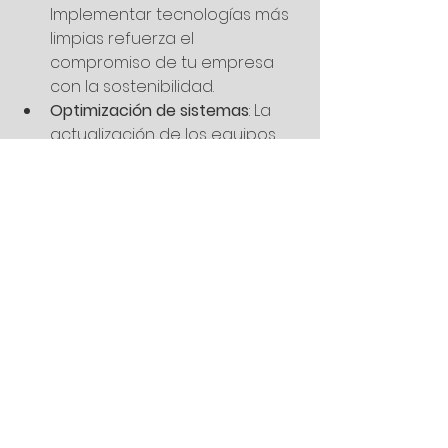
Implementar tecnologías más 
limpias refuerza el 
compromiso de tu empresa 
con la sostenibilidad.
Optimización de sistemas
: La 
actualización de los equipos 
asegura mayor eficiencia y 
rendimiento, lo que puede 
reducir los costos operativos a 
largo plazo.