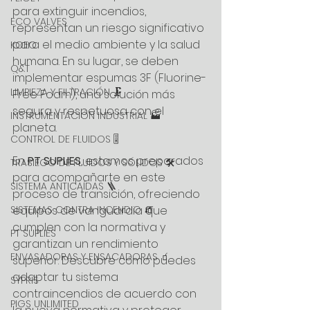
para extinguir incendios, 
ECO VALVES
representan un riesgo significativo 
para el medio ambiente y la salud 
KOEO
humana. En su lugar, se deben 
Q&T
implementar espumas 3F (Fluorine-
LIMPIEZA Y FILTRACIÓN 🗜️
Free Foam), una solución más 
segura y respetuosa con el 
INSTRUMENTACIÓN INDUSTRIAL 🏭
planeta.
CONTROL DE FLUIDOS 🎚️
En 
PT SUPLIES
, estamos preparados 
TRASIEGO DE FLUIDOS Y SÓLIDOS 🛠️
para acompañarte en este 
SISTEMA ANTICAÍDAS 🪜
proceso de transición, ofreciendo 
SISTEMAS CONTRA INCENDIO 🧯
equipos de vanguardia que 
cumplen con la normativa y 
PT SUPLIES
garantizan un rendimiento 
ENVASADORAS Y ENSACADORAS 🧃
superior. Descubre cómo puedes 
adaptar tu sistema 
SYPRIS
contraincendios de acuerdo con 
PIGS UNLIMITED