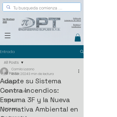
Política de
Ver Brochure
tratamiento de datos
2025
Términos y
Condiciones
Entrada
All Posts
Camilo Lozano
All Posts
18 oct 2024
3 min de lectura
Adapte su Sistema
WINTERS
Contra Incendios:
NEWSON GALE
Espuma 3F y la Nueva
FRANKO
Normativa Ambiental en
BERMAD