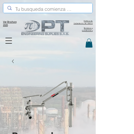
Política de
Ver Brochure
tratamiento de datos
2025
Términos y
Condiciones