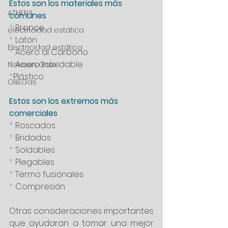
Estos son los materiales más 
ATHENA
comunes
*
 Bronce
electricidad estática
* 
Latón
Electricidad estática
* 
Acero al Carbono
* 
Acero Inoxidable
Newson Gale
*
Plástico
Oil&Gas
Estos son los extremos más 
comerciales
* 
Roscados
* 
Bridados
* 
Soldables
* 
Plegables
* 
Termo fusiónales
* 
Compresión
Otras consideraciones importantes 
que ayudaran a tomar una mejor 