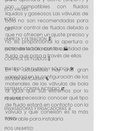
son compatibles con fluidos 
ECO VALVES
líquidos y gaseosos. Las válvulas de 
KOEO
bola no son recomendadas para 
realizar control de fluidos debido a 
Q&T
que no ofrecen un ajuste preciso y 
LIMPIEZA Y FILTRACIÓN 🗜️
no es proporcional la apertura o 
paso de la bola con la cantidad de 
INSTRUMENTACIÓN INDUSTRIAL 🏭
fluido que pasa a través de ellas.
CONTROL DE FLUIDOS 🎚️
TRASIEGO DE FLUIDOS Y SÓLIDOS 🛠️
En la actualidad hay una gran 
variedad en la configuración de los 
SISTEMA ANTICAÍDAS 🪜
materiales de las válvulas de bola 
SISTEMAS CONTRA INCENDIO 🧯
al igual que sus extremos por lo 
que es necesario conocer qué tipo 
PT SUPLIES
de fluido estará en contacto con la 
ENVASADORAS Y ENSACADORAS 🧃
válvula y que conexión es la más 
SYPRIS
favorable para instalarla.
PIGS UNLIMITED