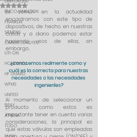
LIMITORQUE
Obtuvo NaN de 5 estrellas.
EMCO WHEATON
Es común en la actualidad 
encontrarnos con este tipo de 
FRANKLIN
dispositivos, de hecho en nuestras 
SIEMENS
casas y a diario podemos estar 
haciendo usos de ellas, sin 
CARBIS LOADTEC
embargo...
LITI-ON
¿conocemos realmente como y 
HONEYWELL
cuál es la correcta para nuestras 
HF GUARD
necesidades o las necesidades 
WFMS
ingenieriles?
UNITED
Al momento de seleccionar un 
BRAY
producto como estos es 
importante tener en cuenta varias 
ATHENA
consideraciones, la principal es 
TODO
que estas válvulas son empleadas 
FEIGE
para apertura y cierre (ON/OFF) y 