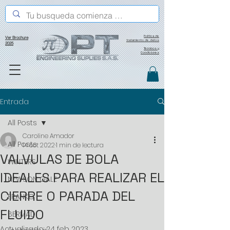
Política de
Ver Brochure
tratamiento de datos
2025
Términos y
Condiciones
Entrada
All Posts
Caroline Amador
All Posts
14 oct 2022
1 min de lectura
VALVULAS DE BOLA
WINTERS
IDEALES PARA REALIZAR EL
NEWSON GALE
CIERRE O PARADA DEL
FRANKO
FLUIDO
BERMAD
Actualizado:
24 feb 2023