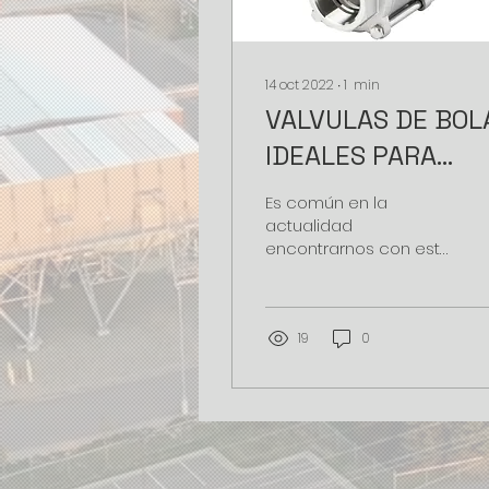
14 oct 2022
∙
1
min
VALVULAS DE BOL
IDEALES PARA
REALIZAR EL CIER
Es común en la
O PARADA DEL
actualidad
encontrarnos con este
FLUIDO
tipo de dispositivos, de
hecho en nuestras
casas y a diario
podemos estar
19
0
haciendo usos...