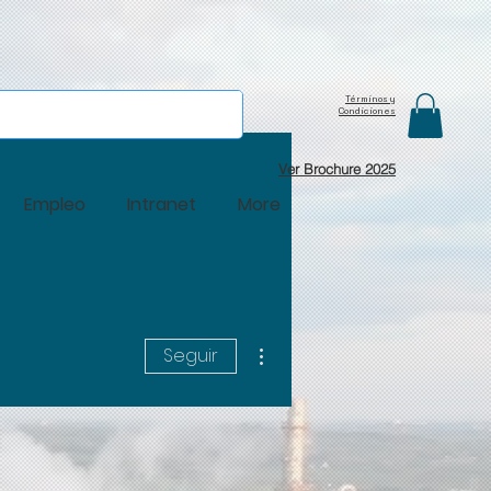
Términos y
Condiciones
Ver Brochure 2025
Empleo
Intranet
More
Más acciones
Seguir