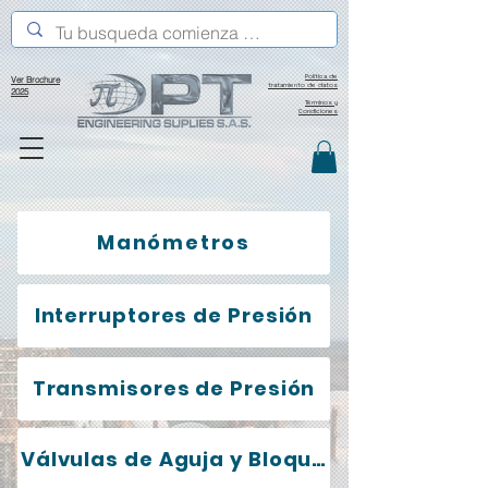
Política de
Ver Brochure
tratamiento de datos
2025
Términos y
Condiciones
Manómetros
Interruptores de Presión
Transmisores de Presión
Válvulas de Aguja y Bloqueo