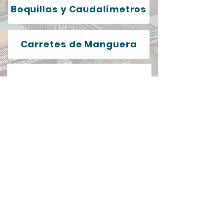
Boquillas y Caudalímetros
Carretes de Manguera
Sist. Control de Nivel
Visores y Mirillas de Flujo
¿Buscabas algo más? No dudes en
preguntarle a nuestro Bot o escribir
a nuestro correo
info@pt-es.com.co
,
manejamos muchos más productos!