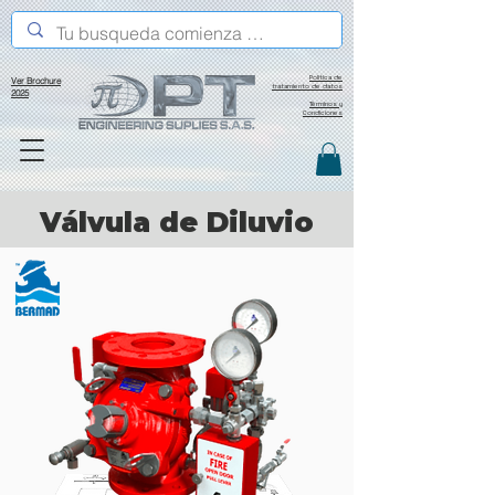
Política de
Ver Brochure
tratamiento de datos
2025
Términos y
Condiciones
Válvula de Diluvio