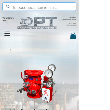
Política de
Ver Brochure
tratamiento de datos
2025
Términos y
Condiciones