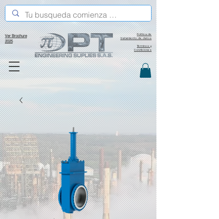
Política de
Ver Brochure
tratamiento de datos
2025
Términos y
Condiciones