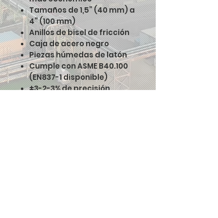
Tamaños de 1,5” (40 mm) a
4” (100 mm)
Anillos de bisel de fricción
Caja de acero negro
Piezas húmedas de latón
Cumple con ASME B40.100
(EN837-1 disponible)
±3-2-3% de precisión
Ficha Técnica
https://wintersbeaccount.bl
ob.core.windows.net/winter
s-be-
container/datasheets/PEM-
ZR--May2023.pdf
Métodos de Pago