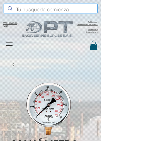
Política de
Ver Brochure
tratamiento de datos
2025
Términos y
Condiciones