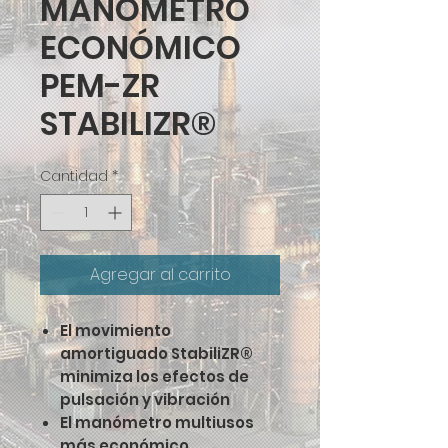
MANÓMETRO
ECONÓMICO
PEM-ZR
STABILIZR®
Cantidad
*
Agregar al carrito
El movimiento
amortiguado StabiliZR®
minimiza los efectos de
pulsación y vibración
El manómetro multiusos
más económico