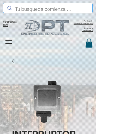
Política de
Ver Brochure
tratamiento de datos
2025
Términos y
Condiciones