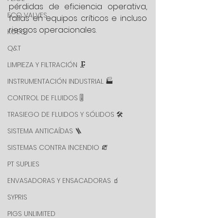
pérdidas de eficiencia operativa, 
ECO VALVES
fallas en equipos críticos e incluso 
riesgos operacionales.
KOEO
Q&T
LIMPIEZA Y FILTRACIÓN 🗜️
INSTRUMENTACIÓN INDUSTRIAL 🏭
CONTROL DE FLUIDOS 🎚️
TRASIEGO DE FLUIDOS Y SÓLIDOS 🛠️
SISTEMA ANTICAÍDAS 🪜
SISTEMAS CONTRA INCENDIO 🧯
PT SUPLIES
ENVASADORAS Y ENSACADORAS 🧃
SYPRIS
PIGS UNLIMITED