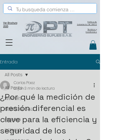
Política de
Ver Brochure
tratamiento de datos
2025
Términos y
Condiciones
Entrada
All Posts
Carlos Paez
All Posts
12 jun
3 min de lectura
¿Por qué la medición de
WINTERS
presión diferencial es
NEWSON GALE
clave para la eficiencia y
FRANKO
seguridad de los
BERMAD