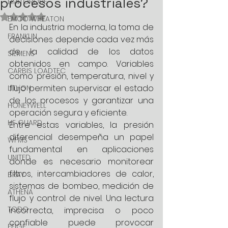
procesos industriales?
LIMITORQUE
Obtuvo NaN de 5 estrellas.
EMCO WHEATON
En la industria moderna, la toma de 
FRANKLIN
decisiones depende cada vez más 
de la calidad de los datos 
SIEMENS
obtenidos en campo. Variables 
CARBIS LOADTEC
como presión, temperatura, nivel y 
flujo permiten supervisar el estado 
LITI-ON
de los procesos y garantizar una 
HONEYWELL
operación segura y eficiente.
HF GUARD
Entre estas variables, la presión 
diferencial desempeña un papel 
WFMS
fundamental en aplicaciones 
UNITED
donde es necesario monitorear 
filtros, intercambiadores de calor, 
BRAY
sistemas de bombeo, medición de 
ATHENA
flujo y control de nivel. Una lectura 
TODO
incorrecta, imprecisa o poco 
confiable puede provocar 
FEIGE