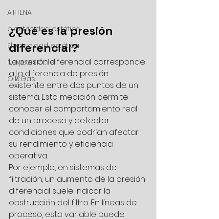
ATHENA
¿Qué es la presión 
electricidad estática
diferencial?
Electricidad estática
La presión diferencial corresponde 
Newson Gale
a la diferencia de presión 
Oil&Gas
existente entre dos puntos de un 
sistema. Esta medición permite 
conocer el comportamiento real 
de un proceso y detectar 
condiciones que podrían afectar 
su rendimiento y eficiencia 
operativa.
Por ejemplo, en sistemas de 
filtración, un aumento de la presión 
diferencial suele indicar la 
obstrucción del filtro. En líneas de 
proceso, esta variable puede 